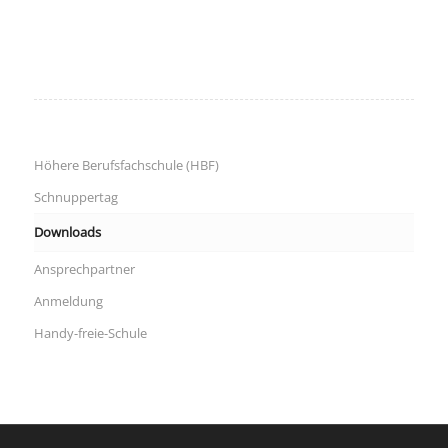
Höhere Berufsfachschule (HBF)
Schnuppertag
Downloads
Ansprechpartner
Anmeldung
Handy-freie-Schule